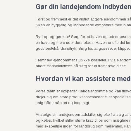
Gør din landejendom indbyde
Først og fremmest er det vigtigt at gøre ejendommen s
Skab en hyggelig og indbydende atmosfære med bland
Ryd op og gør klar! Sørg for, at haven og udendørsomr
en have og mere udendørs plads. Haven er ofte det førs
godt førstehåndsindtryk. Sørg for, at græsset er klipp
Fremhæv ejendommens unikke kvaliteter. Hvis ejendommen 
andre fritidsaktiviteter, så sørg for at fremhæve disse.
Hvordan vi kan assistere med a
Vores team er eksperter i landejendomme og kan tilbyd
drejer sig om store produktionsenheder eller specialis
salg både på kort og lang sigt.
At sælge en landejendom adskiller sig ofte fra salg a
og køber, hvilket stiller større krav til os som mæglere
med ekspertise inden for landbrug som mellemled, kan