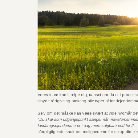
Vores team kan hjælpe dig, uanset om du er i proces
tilbyde rådgivning omkring alle typer af landejendomm
Selv om det måske kan være svært at vide hvornår det e
“
Du skal som udgangspunkt sælge, når mavefornemmelsen er
landbrugsejendomme er i dag mere salgbare end for 2 – 5
uforpligtigende snak om mulighederne for netop din ej