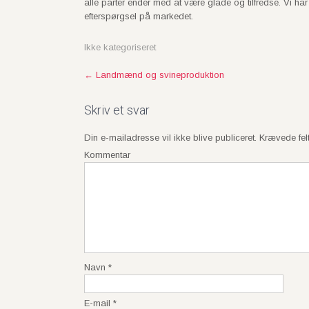
alle parter ender med at være glade og tilfredse. Vi ha
efterspørgsel på markedet.
Ikke kategoriseret
P
←
Landmænd og svineproduktion
o
s
Skriv et svar
t
Din e-mailadresse vil ikke blive publiceret.
Krævede fel
n
Kommentar
a
v
i
g
a
t
i
Navn
*
o
n
E-mail
*