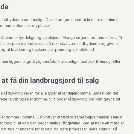
nde
å indbydende som muligt. Dette kan gøres ved at fremhæve naturen.
t andet blomster og planter.
åderne er ryddelige og velplejede. Mange søger mod landet for at få
te, en potentiel køber ser, så den skal være indbydende og give et
et, og at hækken og buskene ser pæne og velholdte ud.
ligger i et godt jagtområde, har særlige faciliteter til husdyr eller
t få din landbrugsjord til salg
e rådgivning inden for alle typer af landejendomme, uanset om det
erede landbrugsejendomme. Vi tilbyder rådgivning, der kan gavne dit
f ejendomme i byerne. Det kræver et tættere samarbejde mellem sælger
 i forhold til at yde den bedst mulige rådgivning. Ved at have en mægler
 det øge chancerne for et salg og gøre processen mere smidig, så