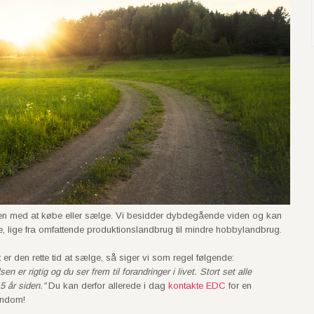
sen med at købe eller sælge. Vi besidder dybdegående viden og kan
e, lige fra omfattende produktionslandbrug til mindre hobbylandbrug.
r den rette tid at sælge, så siger vi som regel følgende:
 rigtig og du ser frem til forandringer i livet. Stort set alle
 år siden.”
Du kan derfor allerede i dag
kontakte EDC
for en
endom!