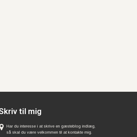
Skriv til mig
Har du interesse i at skrive en gæsteblog indlæg,
så skal du være velkommen til at kontakte mig.