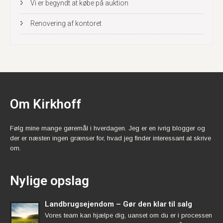
Vi er begyndt at købe på auktion
Renovering af kontoret
Om Kirkhoff
Følg mine mange gøremål i hverdagen. Jeg er en ivrig blogger og
der er næsten ingen grænser for, hvad jeg finder interessant at skrive
om.
Nylige opslag
Landbrugsejendom – Gør den klar til salg
Vores team kan hjælpe dig, uanset om du er i processen