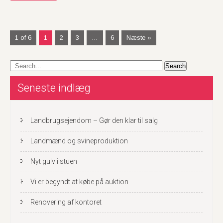
1 of 6
1
2
3
…
6
Næste »
Seneste indlæg
Landbrugsejendom – Gør den klar til salg
Landmænd og svineproduktion
Nyt gulv i stuen
Vi er begyndt at købe på auktion
Renovering af kontoret