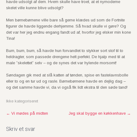
havde udsolgt af dem. Hvem skulle have troet, at et nymoderne
skelet ville kunne blive udsolgt?
Men børnebørnene ville bare så gerne klædes ud som de Fortnite
figurer de havde liggende derhjemme. Så hvad skulle vi gøre? Og
det var her jeg endnu engang fandt ud af, hvorfor jeg elsker min kone
Tina!
Bum, bum, bum, så havde hun forvandlet to stykker sort stof til to
heldragter, som passede drengene helt perfekt. De hjalp med til at
male ”skelettet” selv – og de synes det var hylende morsomt!
Søndagen gik med at slå katten af tønden, spise en fastelavnsbolle
eller to og en tur ud og rasle. Børnebørnene havde en dejlig dag –
og det samme havde vi, da vi også fik lidt ekstra til den søde tand!
Ikke kategoriseret
P
←
Vi mødes på midten
Jeg skal bygge en køkkenhave
→
o
s
Skriv et svar