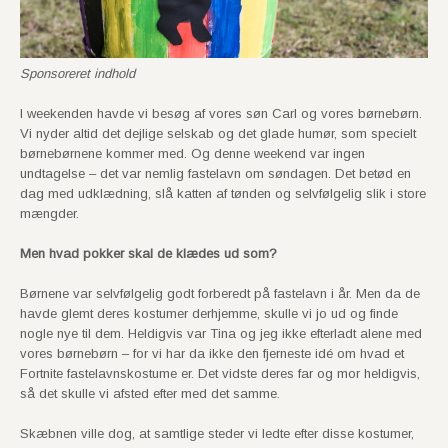
Sponsoreret indhold
I weekenden havde vi besøg af vores søn Carl og vores børnebørn.
Vi nyder altid det dejlige selskab og det glade humør, som specielt
børnebørnene kommer med. Og denne weekend var ingen
undtagelse – det var nemlig fastelavn om søndagen. Det betød en
dag med udklædning, slå katten af tønden og selvfølgelig slik i store
mængder.
Men hvad pokker skal de klædes ud som?
Børnene var selvfølgelig godt forberedt på fastelavn i år. Men da de
havde glemt deres kostumer derhjemme, skulle vi jo ud og finde
nogle nye til dem. Heldigvis var Tina og jeg ikke efterladt alene med
vores børnebørn – for vi har da ikke den fjerneste idé om hvad et
Fortnite fastelavnskostume er. Det vidste deres far og mor heldigvis,
så det skulle vi afsted efter med det samme.
Skæbnen ville dog, at samtlige steder vi ledte efter disse kostumer,