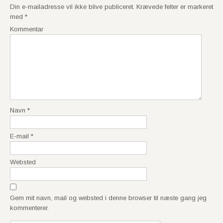
t
Din e-mailadresse vil ikke blive publiceret.
Krævede felter er markeret
n
med
*
a
Kommentar
v
i
g
a
t
i
o
Navn
*
n
E-mail
*
Websted
Gem mit navn, mail og websted i denne browser til næste gang jeg
kommenterer.