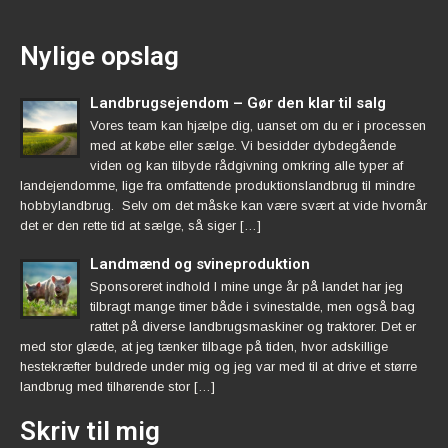
Nylige opslag
Landbrugsejendom – Gør den klar til salg
Vores team kan hjælpe dig, uanset om du er i processen
med at købe eller sælge. Vi besidder dybdegående
viden og kan tilbyde rådgivning omkring alle typer af
landejendomme, lige fra omfattende produktionslandbrug til mindre
hobbylandbrug. Selv om det måske kan være svært at vide hvornår
det er den rette tid at sælge, så siger […]
Landmænd og svineproduktion
Sponsoreret indhold I mine unge år på landet har jeg
tilbragt mange timer både i svinestalde, men også bag
rattet på diverse landbrugsmaskiner og traktorer. Det er
med stor glæde, at jeg tænker tilbage på tiden, hvor adskillige
hestekræfter buldrede under mig og jeg var med til at drive et større
landbrug med tilhørende stor […]
Skriv til mig