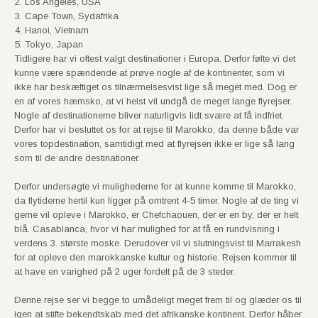
Los Angeles, USA
Cape Town, Sydafrika
Hanoi, Vietnam
Tokyo, Japan
Tidligere har vi oftest valgt destinationer i Europa. Derfor følte vi det
kunne være spændende at prøve nogle af de kontinenter, som vi
ikke har beskæftiget os tilnærmelsesvist lige så meget med. Dog er
en af vores hæmsko, at vi helst vil undgå de meget lange flyrejser.
Nogle af destinationerne bliver naturligvis lidt svære at få indfriet.
Derfor har vi besluttet os for at rejse til Marokko, da denne både var
vores topdestination, samtidigt med at flyrejsen ikke er lige så lang
som til de andre destinationer.
Derfor undersøgte vi mulighederne for at kunne komme til Marokko,
da flytiderne hertil kun ligger på omtrent 4-5 timer. Nogle af de ting vi
gerne vil opleve i Marokko, er Chefchaouen, der er en by, der er helt
blå. Casablanca, hvor vi har mulighed for at få en rundvisning i
verdens 3. største moske. Derudover vil vi slutningsvist til Marrakesh
for at opleve den marokkanske kultur og historie. Rejsen kommer til
at have en varighed på 2 uger fordelt på de 3 steder.
Denne rejse ser vi begge to umådeligt meget frem til og glæder os til
igen at stifte bekendtskab med det afrikanske kontinent. Derfor håber