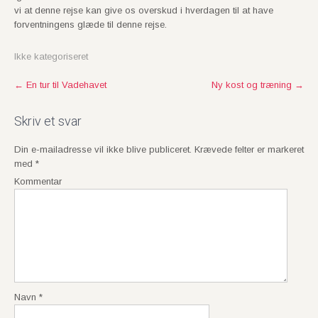
vi at denne rejse kan give os overskud i hverdagen til at have
forventningens glæde til denne rejse.
Ikke kategoriseret
P
←
En tur til Vadehavet
Ny kost og træning
→
o
s
Skriv et svar
t
Din e-mailadresse vil ikke blive publiceret.
Krævede felter er markeret
n
med
*
a
Kommentar
v
i
g
a
t
i
o
Navn
*
n