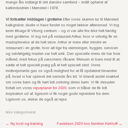
mange års indtægt til det danske samfund – indtil ophøret af
kalkindustrien i Mønsted i 1978.
Vi fortsætter middagen i grotterne
Efter vores skønne tur til Mønsted
kalkgruber, skulle vi have fundet os noget lækker aftensmad. Vi tog
turen tilbage til Viborg centrum – og vi var alle fire ikke helt færdig
med grotterne. Vi tog ind på restaurant Arthur, hvor vi virkelig fik en
madoplevelse af de helt store. Arthur er mere eller mindre en
restaurant i en grotte, hvor alt lige fra stemningen, hyggen, servicen
og selvfølgelig maden var helt unik. Den specielle menu de har hver
måned, med fokus på sæsonens råvarer. Menuen er bare med til at
sætte et helt specielt præg på et helt specielt sted. Vores
midtvejsmøde gav os også mulighed for at få opdateret hinanden
på, hvad vi har oplevet det seneste års tid. Vi blandt andet snakket
om vores børn og fik hørt lidt omkring deres børn. Vi fik desuden
fortalt om vores
rejseplaner for 2020
, som vi håber de fik lidt
inspiration ud af, ligesom vi fik nogle gode rejseideer fra dem.
Ligesom os, elsker de også at rejse.
Ikke kategoriseret
P
←
Ny kost og træning
Fastelavn 2020 hos familien Kirkhoff
→