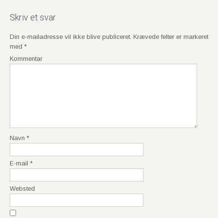
o
s
Skriv et svar
t
Din e-mailadresse vil ikke blive publiceret.
Krævede felter er markeret
n
med
*
a
Kommentar
v
i
g
a
t
i
o
Navn
*
n
E-mail
*
Websted