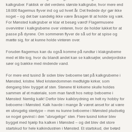
kalkgruber. Faktisk er det verdens største kalkgrube, hvor mere end
18.000 flagermus flyver ind og ud hvert år. Det fredede dyr gør ikke
noget – og det bør sandelig ikke være årsagen til at holde sig væk.
For Mønsted kalkgruber er klar et besøg værd! Flagermusene
overvintrer i kalkgruberne over vinteren, hvor de holder lukket for at
passe på dyrene. Om sommeren flyver de så ud for at spise og
mætte sig, for at kunne holde vinteren over.
Foruden flagermus kan du også komme på rundtur i klakgruberne
med et lille tog, hvor du blandt andet kan se kalksøjler, underjordiske
søer og bække med rindende vand.
For mere end tusind år siden blev beboerne tæt på kalkgruberne i
Mønsted, kristne. Med kristendommen medfulgte kirker, som
dengang blev bygget af sten. Stenene til kirkerne skulle holdes
sammen af et materiale, som man fandt hos netop beboerne i
Mønsted: Nemlig kalk! Derfor blev kalkbrydning en helt ny hobby for
beboerne i Mønsted. Kalk havde i mange år været anset for at være
en ubrugelig stentype – men nu kunne beboerne i Mønsted pludselig
se noget gevinst i den ”ubrugelige” sten. Flere tusind kirker blev
bygget med hjælp fra kalken i Mønsted – og det blev det store
startskud for hele kalkindustrien i Mønsted. Et startskud, der betød