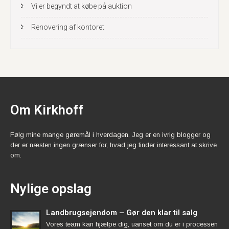
Vi er begyndt at købe på auktion
Renovering af kontoret
Om Kirkhoff
Følg mine mange gøremål i hverdagen. Jeg er en ivrig blogger og
der er næsten ingen grænser for, hvad jeg finder interessant at skrive
om.
Nylige opslag
Landbrugsejendom – Gør den klar til salg
Vores team kan hjælpe dig, uanset om du er i processen