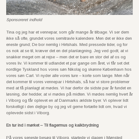
Sponsoreret indhold
Tina og jeg har et vennepar, som går mange år tilbage. Vi ser dem
ikke så ofte, grundet vores semitravle kalendere. Men det er ikke den
eneste grund; De bor nemlig i Hirtshals. Med pressede tider, og for
os nok at se til, kræver det en del planlægning. Jeg ved godt, at vi
snakker meget om at rejse – men det er bare en stor del af os og
vores liv. Vi kommer til udlandet et par gange om året, vi får set det
nordlige Tyskland hos vores søn Nikolaj og skønne København hos
vores søn Carl. Vi nyder alle vores ture – korte som lange. Men når
det kommer til vores vennepar i Hirtshals, så har vi store problemer
med at få planlagt at mødes. Vi har derfor de sidste par år fundet en
løsning, der hedder, at vi mødes på midten. Vi mødes nemlig hvert år
i Viborg og får oplevet en af Danmarks ældste byer. Vi oplever lidt
forskelligt i den dejlige by og jeg vil gerne fortælle lidt om, hvad vi
oplevede sidst i Viborg.
En tur ind i mørket – Til flagermus og kalkbrydning
På vores seneste besøg til Viborg, startede vi dagen i Mønsted